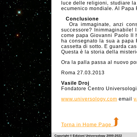
luce delle religioni, studiare 
ecumenico mondiale. Al Papa F
Conclusione
Ora immaginate, anzi consid
successore? Inimmaginabile! I
come papa Giovanni Paolo II h
ha consegnato la sua a papa F
cassetta di sotto. E guarda ca
Questa è la storia della miste
Ora la palla passa al nuovo pon
Roma 27.03.2013
Vasile Droj
Fondatore Centro Universolog
www.universology.com
email
v
Torna in Home Page
Copyright © Edizioni Universology 2000-2022