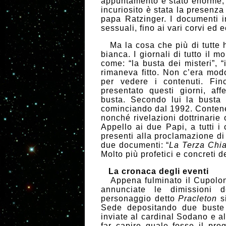
appuntamento è stato enorme, n
incuriosito è stata la presenza
papa Ratzinger. I documenti 
sessuali, fino ai vari corvi ed 
Ma la cosa che più di tutte ha
bianca. I giornali di tutto il m
come: “la busta dei misteri”, 
rimaneva fitto. Non c’era mod
per vedere i contenuti. Fi
presentato questi giorni, af
busta. Secondo lui la busta 
cominciando dal 1992. Contene
nonché rivelazioni dottrinarie 
Appello ai due Papi, a tutti i
presenti alla proclamazione di
due documenti: “
La
Terza Chi
Molto più profetici e concreti 
La cronaca degli eventi
Appena fulminato il Cupolone
annunciate le dimissioni 
personaggio detto
Pracleton
si
Sede depositando due buste
inviate al cardinal Sodano e a
far capire quale fosse il pr