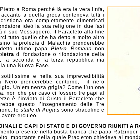
ietro a Roma perché là era la vera linfa,
 accanto a quella greca conteneva tutti i
e cristiana ora completamente dimenticati
ondatore ideò la sua religione in due fasi
à il suo Messaggero, il Paracleto alla fine
rci tutto quello che ha detto e molto altro
rsino la profezia di Malachia prenderebbe
ddetto ultimo papa
Pietro
Romano
non
p
ietra
di fondazione o rifondazione della
, la seconda o la terza repubblica ma
ola una Nuova Fase.
tilissime e nella sua imprevedibilità
pa Nero prenderebbe contorno, il nero
rigio. Un’eminenza grigia? Come l’unione
gna, non che per caso ci fossero tre papi al
rzo è l’inviato di Cristo il Paracleto che
arebbe questo l’insegnamento delle Tre
ione, le
stalle di Augias
sono stracolme e
 Lavoro erculeo.
NALI E CAPI DI STATO E DI GOVERNO RIUNITI A 
umento presente nella busta bianca che papa Ratzinger 
to importante nella quale Pracleton chiedeva al mondo l