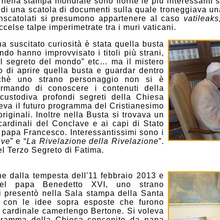
ella stampa mondiale sono fiorite le più interessanti 
 di una scatola di documenti sulla quale troneggiava una
inscatolati si presumono appartenere al caso
vatileaks
eccelse talpe imperimetrate tra i muri vaticani.
 suscitato curiosità è stata quella busta
ondo hanno improvvisato i titoli più strani,
“il segreto del mondo” etc… ma il mistero
o di aprire quella busta e guardar dentro
nchè uno strano personaggio non si è
fermando di conoscere i contenuti della
custodiva profondi segreti della Chiesa
va il futuro programma del Cristianesimo
originali. Inoltre nella Busta si trovava un
 cardinali del Conclave e ai capi di Stato
 papa Francesco. Interessantissimi sono i
ave
” e “
La
Rivelazione della Rivelazione
”.
del Terzo Segreto di Fatima.
 dalla tempesta dell'11 febbraio 2013 e
del papa Benedetto XVI, uno strano
 presentò nella Sala stampa della Santa
 con le idee sopra esposte che furono
l cardinale camerlengo Bertone. Si voleva
ogramma della Chiesa concepito da papa