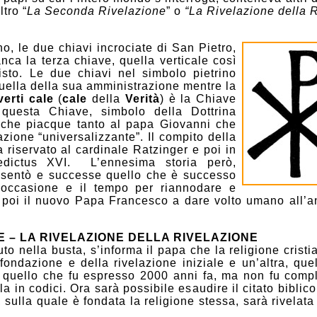
altro “
La
Seconda Rivelazione
” o
“La Rivelazione della 
, le due chiavi incrociate di San Pietro,
ca la terza chiave, quella verticale così
to. Le due chiavi nel simbolo pietrino
quella della sua amministrazione mentre la
verti cale
(
cale
della
Verità
) è la Chiave
 questa Chiave, simbolo della Dottrina
” che piacque tanto al papa Giovanni che
azione “universalizzante”. Il compito della
a riservato al cardinale Ratzinger e poi in
dictus XVI. L’ennesima storia però,
resentò e successe quello che è successo
’occasione e il tempo per riannodare e
à poi il nuovo Papa Francesco a dare volto umano all’an
– LA RIVELAZIONE DELLA RIVELAZIONE
nella busta, s’informa il papa che la religione cristia
 fondazione e della rivelazione iniziale e un’altra, que
tto quello che fu espresso 2000 anni fa, ma non fu comp
la in codici. Ora sarà possibile esaudire il citato biblico:
, sulla quale è fondata la religione stessa, sarà rivelata