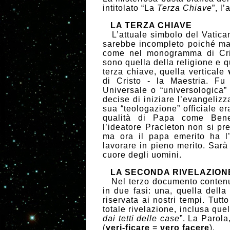
intitolato “La
Terza Chiave
”, l’
LA TERZA CHIAVE
L’attuale simbolo del Vaticano
sarebbe incompleto poiché man
come nel monogramma di Cris
sono quella della religione e 
terza chiave, quella verticale
di Cristo - la Maestria. Fu
Universale o “universologica
decise di iniziare l’evangelizz
sua “teologazione” officiale er
qualità di Papa come Bene
l’ideatore Pracleton non si p
ma ora il papa emerito ha l
lavorare in pieno merito. Sar
cuore degli uomini.
LA SECONDA RIVELAZIONE 
Nel terzo documento contenuto 
in due fasi: una, quella della
riservata ai nostri tempi. Tu
totale rivelazione, inclusa quel
dai tetti delle case
”. La Parola
(
veri-ficare
=
vero
facere
).