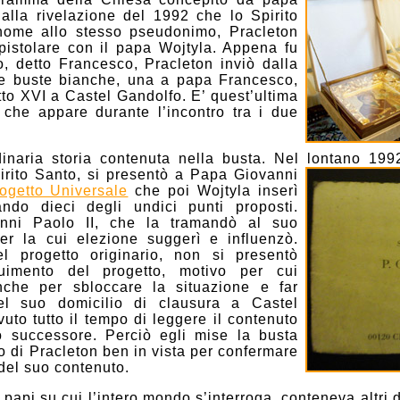
 alla rivelazione del 1992 che lo Spirito
 nome allo stesso pseudonimo, Pracleton
pistolare con il papa Wojtyla. Appena fu
o, detto Francesco, Pracleton inviò dalla
ue buste bianche, una a papa Francesco,
tto XVI a Castel Gandolfo. E’ quest’ultima
a che appare durante l’incontro tra i due
naria storia contenuta nella busta. Nel lontano 199
pirito Santo, si presentò a Papa Giovanni
ogetto Universale
che poi Wojtyla inserì
ndo dieci degli undici punti proposti.
anni Paolo II, che la tramandò al suo
er la cui elezione suggerì e influenzò.
el progetto originario, non si presentò
guimento del progetto, motivo per cui
che per sbloccare la situazione e far
Nel suo domicilio di clausura a Castel
uto tutto il tempo di leggere il contenuto
o successore. Perciò egli mise la busta
 di Pracleton ben in vista per confermare
 del suo contenuto.
 papi su cui l’intero mondo s’interroga, conteneva altri