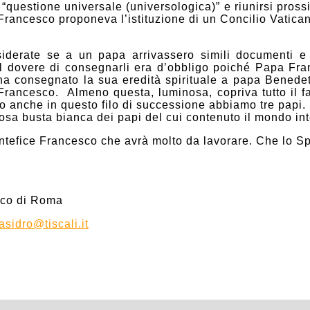
la “questione universale (universologica)” e riunirsi pr
rancesco proponeva l’istituzione di un Concilio Vatican
erate se a un papa arrivassero simili documenti e 
l dovere di consegnarli era d’obbligo poiché Papa Fra
a consegnato la sua eredità spirituale a papa Benedet
rancesco. Almeno questa, luminosa, copriva tutto il fa
so anche in questo filo di successione abbiamo tre papi.
riosa busta bianca dei papi del cui contenuto il mondo in
tefice Francesco che avrà molto da lavorare. Che lo Spir
ico di Roma
asidro@tiscali.it