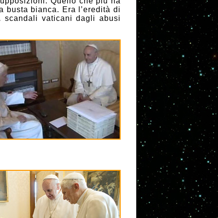
supposizioni. Quello che più ha
 busta bianca. Era l’eredità di
,
scandali vaticani dagli abusi