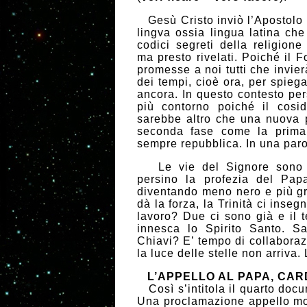
Gesù Cristo inviò l’Apostolo P
lingva ossia lingua latina che
codici segreti della religion
ma presto rivelati. Poiché il F
promesse a noi tutti che invier
dei tempi, cioè ora, per spiega
ancora. In questo contesto pe
più contorno poiché il cosi
sarebbe altro che una nuova 
seconda fase come la prima
sempre repubblica. In una par
Le vie del Signore sono sot
persino la profezia del Pa
diventando meno nero e più g
dà la forza, la Trinità ci inse
lavoro? Due ci sono già e il te
innesca lo Spirito Santo. S
Chiavi? E’ tempo di collaboraz
la luce delle stelle non arriva.
L’APPELLO AL PAPA, CARDI
Così s’intitola il quarto doc
Una proclamazione appello mol