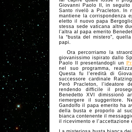
Giovanni Paolo II, in seguito
Santo rivelò a Pracleton. In
mantiene la corrispondenza e
eletto il nuovo papa Bergogli
stessa sede vaticana altre d
l'altra al papa emerito Benede
la “busta del mistero”, quell
papi.
Ora percorriamo la straordi
giovanissimo ispirato dallo S
Paolo II presentandogli un
Pr
nel suo programma, realizza
Questa fu l’eredità di Giov
successore cardinale Ratzing
Però Pracleton, l’ideatore d
rendendo difficile il prose
Benedetto XVI dimissionò an
riemergere il suggeritore. 
Gandolfo il papa emerito ha av
della busta e proporlo al su
bianca contenente il messaggio
il ricevimento e l’accettazione
La misteriosa busta bianca dei