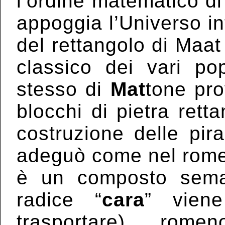
l’ordine matematico d
appoggia l’Universo i
del rettangolo di Maat
classico dei vari p
stesso di
Mat
tone pr
blocchi di pietra retta
costruzione delle pir
adeguò come nel rome
è un composto seman
radice “
cara
” vie
trasportare) rome