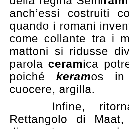
della regina Semi
ram
anch’essi costruiti c
quando i romani inven
come collante tra i ma
mattoni si ridusse di
parola
ceram
ica pot
poiché
keram
os in
cuocere, argilla.
Infine, ritorn
Rettangolo di Maat,