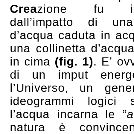
Crea
zione fu in
dall’impatto di un
d’acqua caduta in acq
una collinetta d’acqu
in cima
(fig. 1)
. E’ ov
di un imput energe
l’Universo, un gen
ideogrammi logici 
l’acqua incarna le ”
a
natura è convince