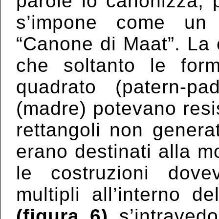
parole lo canonizza, p
s’impone come un 
“Canone di Maat”. La 
che soltanto le for
quadrato (patern-p
(madre) potevano resiste
rettangoli non genera
erano destinati alla mo
le costruzioni dovev
multipli all’interno 
(figura
6)
s’intravedo