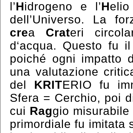
l’
H
idrogeno e l’
H
eli
dell’Universo. La fo
cre
a
Crat
eri circol
d‘acqua. Questo fu il
poiché ogni impatto d
una valutazione criti
del
KRIT
ERIO fu imm
Sfera = Cerchio, poi d
cui
Rag
gio misurabile
primordiale fu imitata