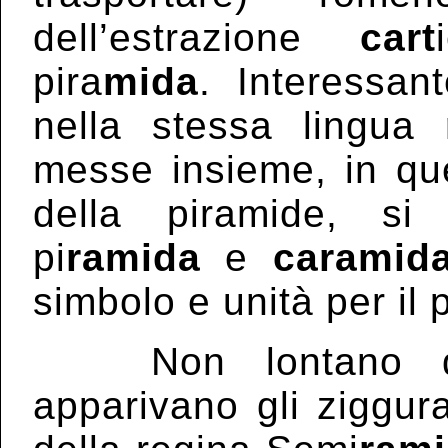
dell’estrazione
cart
pira
mida
. Interessan
nella stessa lingua
messe insieme, in que
della piramide, si
pi
ramida
e
caramid
simbolo e unità per il
Non lontano dall’
apparivano gli ziggura