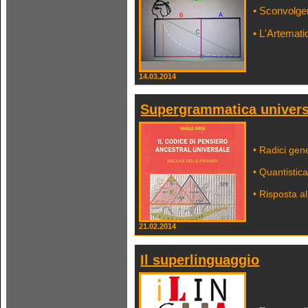
• Sconvolgen
• L'Artemati
14.03.2014
Supergrammatica univers
• Radici gen
• Quantistic
• Risposta a
21.02.2014
Il superlinguaggio