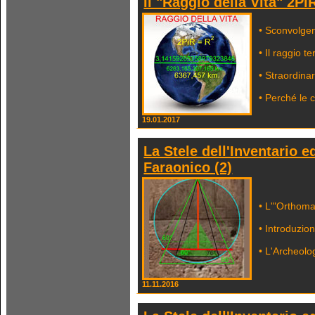
Il "Raggio della Vita" 2P
• Sconvolgen
• Il raggio t
• Straordinar
• Perché le c
19.01.2017
La Stele dell'Inventario e
Faraonico (2)
• L'"Orthoma
• Introduzio
• L'Archeolog
11.11.2016