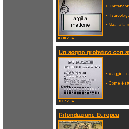
• Il rettango
• Il sarcofag
• Maat e la 
03.10.2014
Un sogno profetico con s
• Viaggio in
• Come è sfu
31.07.2014
Rifondazione Europea