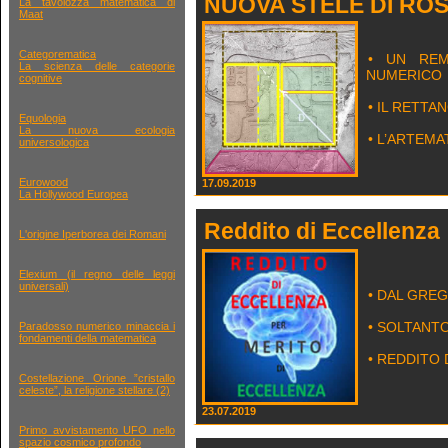
NUOVA STELE DI ROS
La tavolozza matematica di
Maat
Categorematica
• UN REM
La scienza delle categorie
NUMERICO
cognitive
• IL RETT
Equologia
La nuova ecologia
• L’ARTEM
universologica
Eurowood
17.09.2019
La Hollywood Europea
Reddito di Eccellenza
L'origine Iperborea dei Romani
Elexium (il regno delle leggi
universali)
• DAL GREG
• SOLTANTO
Paradosso numerico minaccia i
fondamenti della matematica
• REDDITO
Costellazione Orione ”cristallo
celeste”, la religione stellare (2)
23.07.2019
Primo avvistamento UFO nello
spazio cosmico profondo