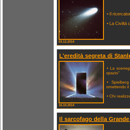
• Il ricercat
• La Civiltà 
03.12.2014
L'eredità segreta di Stan
• La scenegg
spazio"
• Spielberg
omettendo il
• Chi realiz
16.10.2014
Il sarcofago della Grande