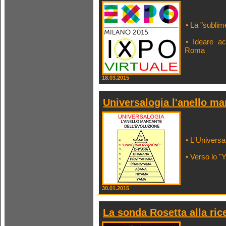
• La "sublim
• Ideare ac
Roma
18.03.2015
Universalogia l'anello m
• L'Universa
• Verso lo "
30.01.2015
La sonda Rosetta alla rice