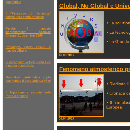
geometrica
Global, No Global e Univ
Il "Pensatore di Hamangia"
chiave delle civiltà arcaiche
• La soluzion
Perché il mancato
• La tecnolo
incoronamento piramide
Cheope 31 dicembre 1999
• La Grande 
Rettangolo egizio chiave e
matrice d’Egitto
16.06.2017
Superamento velocità della luce
e nuova cosmologia
Fenomeno atmosferico pre
Monnalisa, l’Artematica cripto
geometrica di Leonardo da Vinci
• Rieditato 
Il Topogramma segreto delle
• Cronaca da
Porte di Cheope
• Il "simula
Europea
06.04.2017