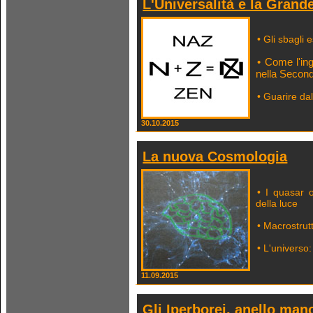
L'Universalità e la Grand
• Gli sbagli e
• Come l'ing
nella Secon
• Guarire dal
30.10.2015
La nuova Cosmologia
• I quasar o
della luce
• Macrostrut
• L'universo
11.09.2015
Gli Iperborei, anello manc