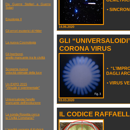
Da Guerre Stellari a Guerre
Solari
• SINCRONI
Equologia II
14.06.2020
Gli errori esoterici di Hitler
GLI “UNIVERSALOIDI
La nuova Cosmologia
CORONA VIRUS
Gli Iperborei,
anello mancante tra le civiltà
• “L’IMP
Scoperta nuova
velocità ottimale della luce
DAGLI ARC
• VIRUS V
Un EXPO 2015
"Virtuale e sperimentale"
Universalogia l'anello
03.03.2020
mancante dell'evoluzione
IL CODICE RAFFAEL
La sonda Rosetta cerca
la Civiltà Cometaria?
L'eredità segreta di Kubrick