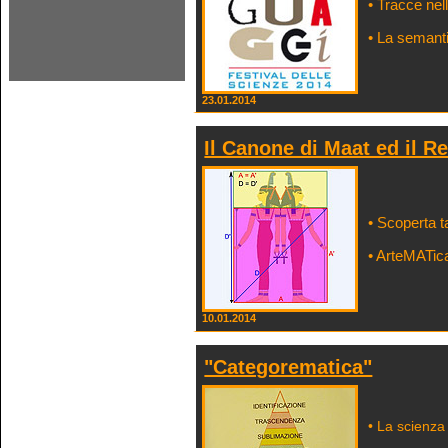
• Tracce nell
• La semanti
23.01.2014
Il Canone di Maat ed il R
• Scoperta 
• ArteMATic
10.01.2014
"Categorematica"
• La scienza