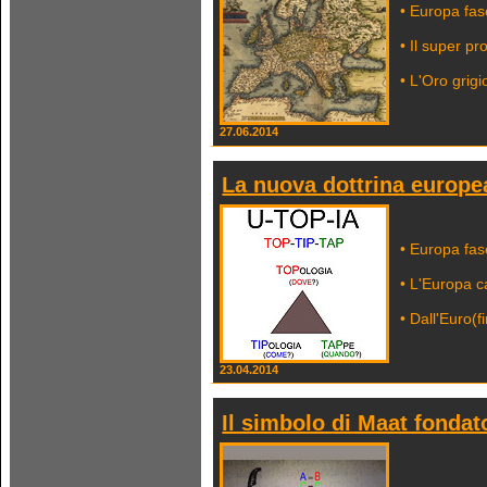
• Europa fas
• Il super p
• L'Oro grigi
27.06.2014
La nuova dottrina europe
• Europa fas
• L'Europa 
• Dall'Euro(
23.04.2014
Il simbolo di Maat fondat