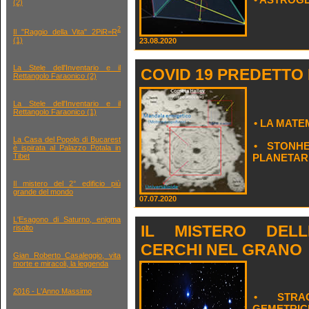
(2)
2
Il "Raggio della Vita" 2PiR=R
(1)
23.08.2020
La Stele dell'Inventario e il
COVID 19 PREDETTO
Rettangolo Faraonico (2)
La Stele dell'Inventario e il
Rettangolo Faraonico (1)
• LA MAT
La Casa del Popolo di Bucarest
• STONH
è ispirata al Palazzo Potala in
PLANETAR
Tibet
Il mistero del 2° edificio più
grande del mondo
07.07.2020
L'Esagono di Saturno, enigma
IL MISTERO DELL
risolto
CERCHI NEL GRANO
Gian Roberto Casaleggio, vita
morte e miracoli, la leggenda
2016 - L'Anno Massimo
• STRAO
GEMETRIC