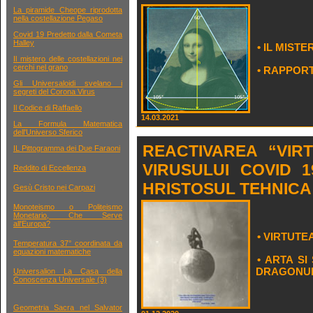
La piramide Cheope riprodotta
nella costellazione Pegaso
Covid 19 Predetto dalla Cometa
Halley
• IL MIST
Il mistero delle costellazioni nei
cerchi nel grano
• RAPPOR
Gli Universaloidi svelano i
segreti del Corona Virus
Il Codice di Raffaello
14.03.2021
La Formula Matematica
dell'Universo Sferico
REACTIVAREA “VIRT
IL Pittogramma dei Due Faraoni
VIRUSULUI COVID 
Reddito di Eccellenza
HRISTOSUL TEHNICA
Gesù Cristo nei Carpazi
Monoteismo o Politeismo
Monetario, Che Serve
all'Europa?
• VIRTUTE
Temperatura 37° coordinata da
equazioni matematiche
• ARTA SI
DRAGONU
Universalion La Casa della
Conoscenza Universale (3)
Geometria Sacra nel Salvator