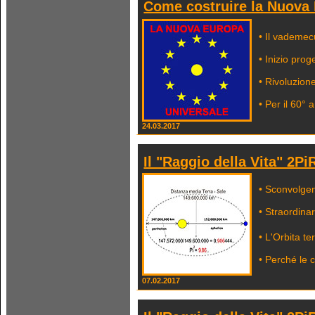
Come costruire la Nuova
• Il vademec
• Inizio prog
• Rivoluzion
• Per il 60° 
24.03.2017
Il "Raggio della Vita" 2P
• Sconvolgen
• Straordina
• L'Orbita ter
• Perché le c
07.02.2017