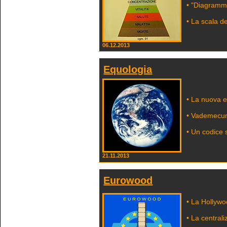
• "Diagramma
• La scala de
06.12.2013
Equologia
• La nuova e
• Vademecum
• Un codice 
21.11.2013
Eurowood
• La Hollyw
• La central