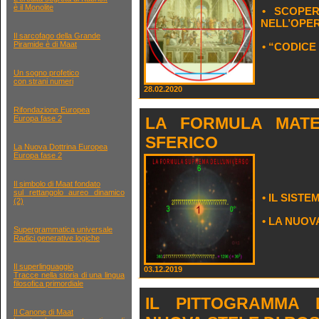
è il Monolite
• SCOPE
NELL’OPER
Il sarcofago della Grande
Piramide è di Maat
• “CODICE
Un sogno profetico
con strani numeri
28.02.2020
Rifondazione Europea
Europa fase 2
LA FORMULA MATE
SFERICO
La Nuova Dottrina Europea
Europa fase 2
Il simbolo di Maat fondato
sul rettangolo aureo dinamico
• IL SIST
(2)
• LA NUO
Supergrammatica universale
Radici generative logiche
Il superlinguaggio
03.12.2019
Tracce nella storia di una lingua
filosofica primordiale
IL PITTOGRAMMA 
Il Canone di Maat