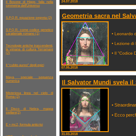
24.07.2018
Il Bosone di Higgs, falla nella
simmetria dell’Universo
Geometria sacra nel Salv
S.P.Q.R. equazione segreta (2)
S.P.Q.R. come codice genetico
• Leonardo d
caratteriale romano (1)
• Lezione di
Tecnologie antiche trascendenti,
la vimana di cultura Terramare
• Il "Codice 
(2)
Il “cubito aureo” degli egizi
07.05.2018
Maya, speciale sequenza
Il Salvator Mundi svela i
numerica
Misteriosa linea nel cielo di
Roma (2)
• Straordina
Il Disco di Nebra, mappa
stellare(2)
• Ecco perch
E = mc2, formula anticrisi
31.03.2018