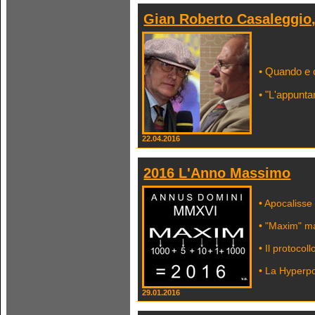
Gian Roberto Casaleggio,
• Quando e 
• "L'appunta
22.04.2016
2016 L'Anno Massimo
• Apocalisse
• "Maxim" m
• Il protoco
• La Hyperpo
29.01.2016