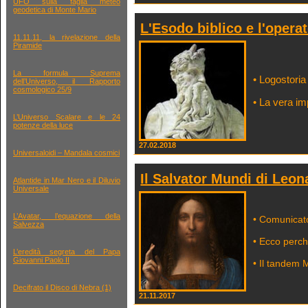
UFO sulla faglia meteo
geodetica di Monte Mario
L'Esodo biblico e l'opera
11.11.11, la rivelazione della
Piramide
La formula Suprema
• Logostoria 
dell’Universo, il Rapporto
cosmologico 25/9
• La vera i
L’Universo Scalare e le 24
potenze della luce
27.02.2018
Universaloidi – Mandala cosmici
Il Salvator Mundi di Leon
Atlantide in Mar Nero e il Diluvio
Universale
L’Avatar, l’equazione della
• Comunicat
Salvezza
• Ecco perch
L’eredità segreta del Papa
Giovanni Paolo II
• Il tandem 
Decifrato il Disco di Nebra (1)
21.11.2017