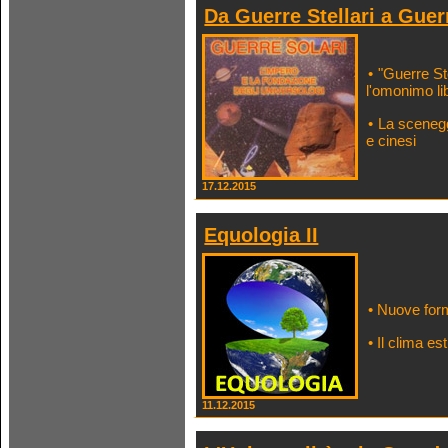
Da Guerre Stellari a Guer
• "Guerre St
l'omonimo lib
• La scenegg
e cinesi
17.12.2015
Equologia II
• Nuove for
• Il clima e
11.12.2015