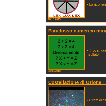
• La ricorre
18.10.2013
Paradosso numerico mina
• Trovati du
risultato
03.09.2013
Costellazione di Orione - 
• Piramidi as