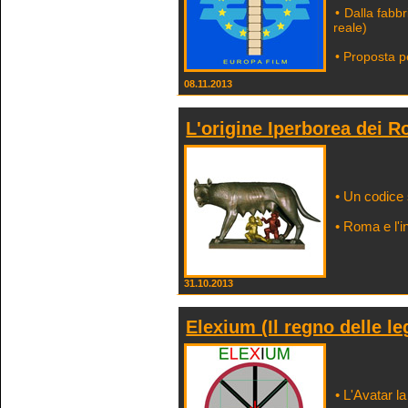
• Dalla fabbr
reale)
• Proposta p
08.11.2013
L'origine Iperborea dei 
• Un codice 
• Roma e l'in
31.10.2013
Elexium (Il regno delle le
• L'Avatar l