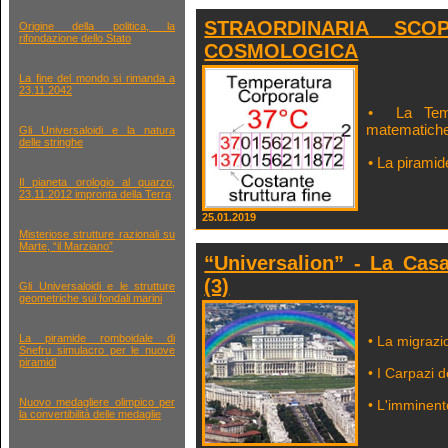
STRAORDINARIA SCO
Origine della politica, la
rifondazione dello Stato
COSMOLOGICA
La fine del mondo si rimanda a
23.11.2042
• La Temp
matematich
Gli Universaloidi e la natura
delle stringhe
• La pirami
Il pianeta orologio al quarzo,
23.11.2012 impronta della Terra
25.01.2019
Misteriose strutture razionali su
Marte, “il Marziano”
“Universalion” - La Cas
(3)
Gli Universaloidi e le strutture
geometriche sui fondali marini
La piramide romboidale di
• La migrazi
Snefru simulacro per le nuove
piramidi
• I Carpazi 
Nuovo medagliere olimpico per
• L'imminent
la convertibilità delle medaglie