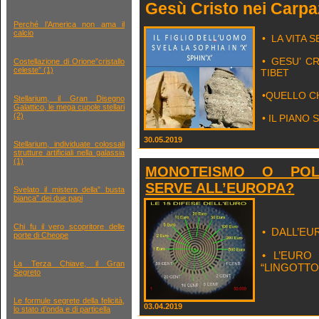
Gesù Cristo nei Carpa
Perché l’America non ama il
calcio
• LA VITA S
• GESU’ CR
Costellazione di Orione”cristallo
celeste” (1)
TIBET
•QUELLO C
Stellarium, il Gran Disegno
Galattico, le mega cupole stellari
(2)
• IL PIANO
30.05.2019
Stellarium, individuate colossali
strutture artificiali nella galassia
(1)
MONOTEISMO O POL
SERVE ALL’EUROPA?
Svelato il mistero della” busta
bianca” dei due papi
Chi fu il vero scopritore delle
• DALL’E
porte di Cheope
• L’EURO
La Terza Chiave, il Gran
“LINGOTT
Segreto
Le formule segrete della felicità,
03.04.2019
lo stato d’onda e di particella