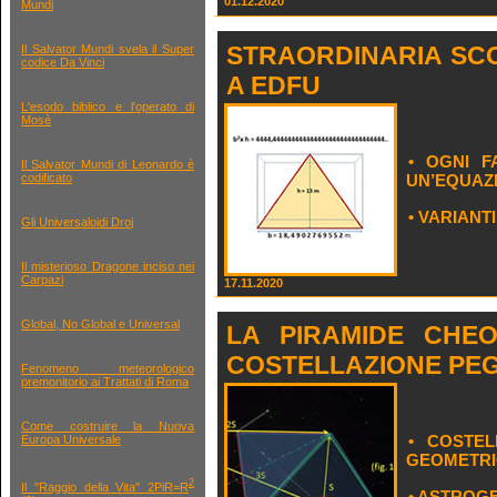
01.12.2020
Mundi
STRAORDINARIA SCO
Il Salvator Mundi svela il Super
codice Da Vinci
A EDFU
L'esodo biblico e l'operato di
Mosè
• OGNI F
Il Salvator Mundi di Leonardo è
UN’EQUAZ
codificato
• VARIAN
Gli Universaloidi Droj
Il misterioso Dragone inciso nei
Carpazi
17.11.2020
Global, No Global e Universal
LA PIRAMIDE CHE
COSTELLAZIONE PE
Fenomeno meteorologico
premonitorio ai Trattati di Roma
Come costruire la Nuova
• COSTE
Europa Universale
GEOMETR
2
Il "Raggio della Vita" 2PiR=R
• ASTROG