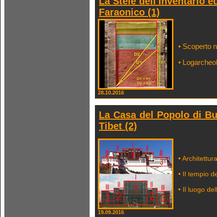
La Stele dell'Inventario e
Faraonico (1)
• Scoperto n
• Logarcheo
28.10.2016
La Casa del Popolo di Buc
Tibet (2)
• Architettu
• Il tempio 
• Il luogo de
19.09.2016