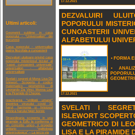
17.12.2021
DEZVALUIRI ULU
POPORULUI MISTERI
Ultimi articoli:
CUNOASTERII UNIVE
Geometrii sublime in casa
poporului - “Universalion” din
ALFABETULUI UNIVER
bucuresti
Casa poporului - universalion
piatra filozofala a cunoasterii
• FORMA E
Dezvaluiri uluitoare privind casa
poporului misteriosul tezaur al
“casei cunoasterii universale”
• ANALI
universalion - alfabetului
universalitatii
POPORUL
GEOMETRI
Svelati i segreti di Mona Lisa De
Islewort. Scoperto il codice
matematico geometrico di
Leonardo Da Vinci. Monna Lisa
e la Piramide di Cheope.
17.12.2021
reactivarea “virilitatii umane”
inpotriva virusului covid 19
SVELATI I SEGR
harul, harmonia si hristosul
tehnica harului hiper boreic
ISLEWORT SCOPERTO
Straordinaria scoperta in una
piramide a Edfu la conferma di
GEOMETRICO DI LE
un concetto unico, il progetto
unitario “egittologia
LISA E LA PIRAMIDE 
universologica” – La terza via