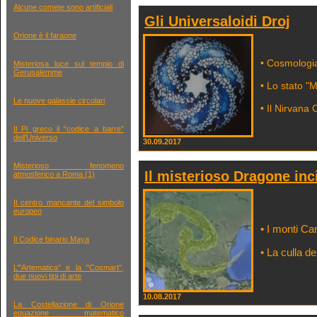
Alcune comete sono artificiali
Gli Universaloidi Droj
Orione è il faraone
• Cosmologi
Misteriosa luce sul tempio di
Gerusalemme
• Lo stato "
Le nuove galassie circolari
• Il Nirvana
Il Pi greco il “codice a barre”
dell’Universo
30.09.2017
Misterioso fenomeno
Il misterioso Dragone inc
atmosferico a Roma (1)
Il centro mancante del simbolo
europeo
• I monti Ca
Il Codice binario Maya
• La culla d
L’"Artematica" e la "Cosmart",
due nuovi tipi di arte
10.08.2017
La Costellazione di Orione
equazione matematico