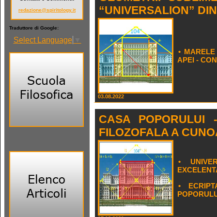
“UNIVERSALION” DI
redazione@spiritology.it
Traduttore di Google:
Select Language
▼
• MARELE
APEI - CO
03.08.2022
CASA POPORULUI -
FILOZOFALA A CUNO
• UNIVE
EXCELENT
• ECRIP
POPORULUI